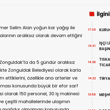
İlgin
er Selim Alan yoğun kar yağışı ile
KURU
17:39
larının aralıksız olarak devam ettiğini
İŞÇİ 
14:31
BAŞIN
TISK
 Zonguldak’ta da 5 gündür aralıksız
14:26
TİCA
likte Zonguldak Belediyesi olarak karla
ttiklerini, özellikle ana arterler ve
TİRYA
14:22
ılması konusunda büyük bir efor sarf
si olarak 150 personel, 30 iş makinesi
MEŞH
10:56
ve çeşitli mahallelerinde ulaşımın
ın mağdur olmaması konusunda