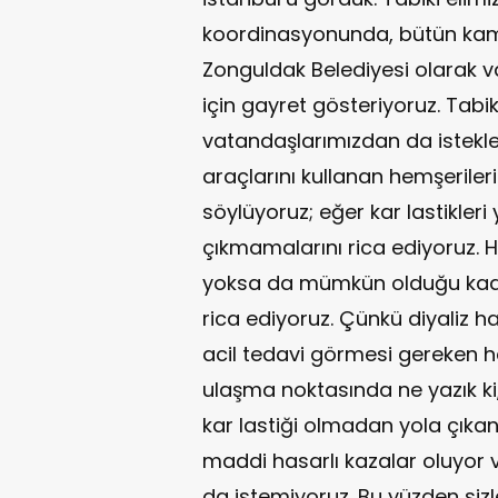
koordinasyonunda, bütün kamu
Zonguldak Belediyesi olarak
için gayret gösteriyoruz. Tabik
vatandaşlarımızdan da istekler
araçlarını kullanan hemşeriler
söylüyoruz; eğer kar lastikle
çıkmamalarını rica ediyoruz. Ha
yoksa da mümkün olduğu kadar
rica ediyoruz. Çünkü diyaliz h
acil tedavi görmesi gereken h
ulaşma noktasında ne yazık ki
kar lastiği olmadan yola çıka
maddi hasarlı kazalar oluyor
da istemiyoruz. Bu yüzden sizle