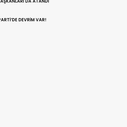
BAŞKANLARI DA ATANDI
PARTİ’DE DEVRİM VAR!