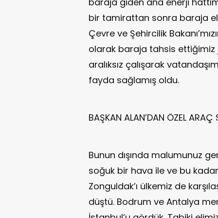
baraja giden ana enerji hattım
bir tamirattan sonra baraja el
Çevre ve Şehircilik Bakanı’mızı
olarak baraja tahsis ettiğimiz
aralıksız çalışarak vatandaşım
fayda sağlamış oldu.
BAŞKAN ALAN’DAN ÖZEL ARAÇ S
Bunun dışında malumunuz gerç
soğuk bir hava ile ve bu kadar 
Zonguldak’ı ülkemiz de karşıla
düştü. Bodrum ve Antalya merk
İstanbul’u gördük. Tabiki elim