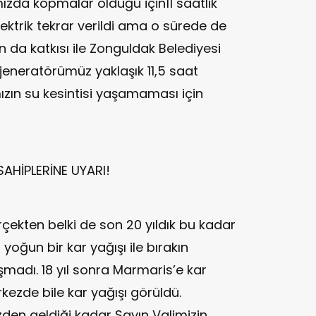
ızda kopmalar olduğu için11 saatlik
ektrik tekrar verildi ama o sürede de
n da katkısı ile Zonguldak Belediyesi
 jeneratörümüz yaklaşık 11,5 saat
ızın su kesintisi yaşamaması için
AHİPLERİNE UYARI!
ekten belki de son 20 yıldık bu kadar
yoğun bir kar yağışı ile bırakın
şmadı. 18 yıl sonra Marmaris’e kar
ezde bile kar yağışı görüldü.
izden geldiği kadar Sayın Valimizin