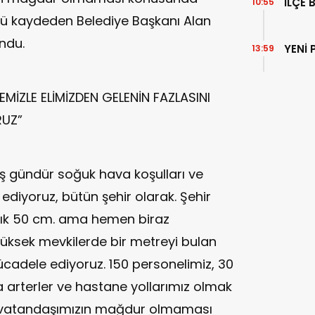
İLÇE 
10:55
ünü kaydeden Belediye Başkanı Alan
ndu.
YENİ 
13:59
EMİZLE ELİMİZDEN GELENİN FAZLASINI
RUZ”
ş gündür soğuk hava koşulları ve
ediyoruz, bütün şehir olarak. Şehir
aşık 50 cm. ama hemen biraz
yüksek mevkilerde bir metreyi bulan
ücadele ediyoruz. 150 personelimiz, 30
arterler ve hastane yollarımız olmak
vatandaşımızın mağdur olmaması