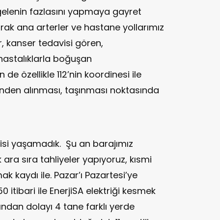
 gelenin fazlasını yapmaya gayret
arak ana arterler ve hastane yollarımız
r, kanser tedavisi gören,
hastalıklarla boğuşan
 de özellikle 112’nin koordinesi ile
inden alınması, taşınması noktasında
isi yaşamadık. Şu an barajımız
ra sıra tahliyeler yapıyoruz, kısmi
k kaydı ile. Pazar’ı Pazartesi’ye
itibari ile EnerjiSA elektriği kesmek
ğından dolayı 4 tane farklı yerde