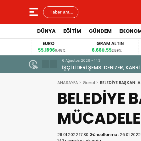
Haber ara...
DÜNYA
EĞİTİM
GÜNDEM
EKONOM
EURO
GRAM ALTIN
55,1896
6.660,55
41
2%
0,45%
2,59%
6 Ağustos 2026 - 14:31
İŞÇİ LİDERİ ŞEMSİ DENİZER, KABR
ANASAYFA
Genel
BELEDİYE BAŞKANI 
BELEDİYE 
MÜCADELE 
26.01.2022 17:30
Güncellenme :
26.01.2022
143 views
kez okundu