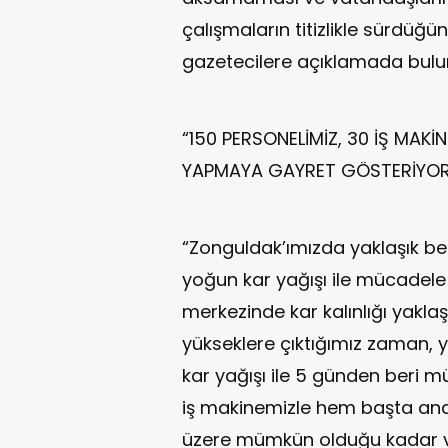
çalışmaların titizlikle sürdüğ
gazetecilere açıklamada bulu
“150 PERSONELİMİZ, 30 İŞ MAKİN
YAPMAYA GAYRET GÖSTERİYO
“Zonguldak’ımızda yaklaşık be
yoğun kar yağışı ile mücadele 
merkezinde kar kalınlığı yakl
yükseklere çıktığımız zaman, 
kar yağışı ile 5 günden beri m
iş makinemizle hem başta ana 
üzere mümkün olduğu kadar 