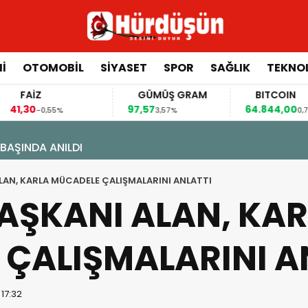
İ
OTOMOBİL
SİYASET
SPOR
SAĞLIK
TEKNO
FAİZ
GÜMÜŞ GRAM
BITCOIN
,30
97,57
64.844,00
-0,55%
3,57%
0,70%
İ BAŞINDA ANILDI
ALAN, KARLA MÜCADELE ÇALIŞMALARINI ANLATTI
BAŞKANI ALAN, KA
ÇALIŞMALARINI A
 17:32