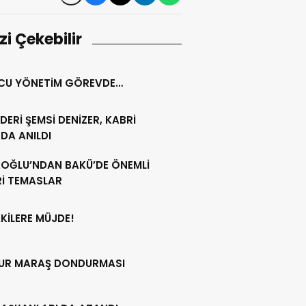
izi Çekebilir
CU YÖNETİM GÖREVDE…
LİDERİ ŞEMSİ DENİZER, KABRİ
DA ANILDI
AOĞLU’NDAN BAKÜ’DE ÖNEMLİ
Rİ TEMASLAR
KİLERE MÜJDE!
UR MARAŞ DONDURMASI