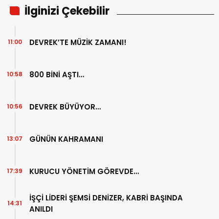
İlginizi Çekebilir
DEVREK’TE MÜZİK ZAMANI!
11:00
800 BİNİ AŞTI…
10:58
DEVREK BÜYÜYOR…
10:56
GÜNÜN KAHRAMANI
13:07
KURUCU YÖNETİM GÖREVDE…
17:39
İŞÇİ LİDERİ ŞEMSİ DENİZER, KABRİ BAŞINDA
14:31
ANILDI