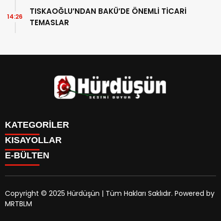
TISKAOĞLU’NDAN BAKÜ’DE ÖNEMLİ TİCARİ
14:26
TEMASLAR
KATEGORİLER
KISAYOLLAR
DÜNYA
E-BÜLTEN
EĞİTİM
DÜNYA
GÜNDEM
EĞİTİM
EKONOMİ
GÜNDEM
OTOMOBİL
Copyright © 2025 Hürdüşün | Tüm Hakları Saklıdır. Powered by
EKONOMİ
SİYASET
MRTBLM
OTOMOBİL
hurdusun.com
e-bültenine abone olarak, tarafınıza haber,
SPOR
SİYASET
duyuru ve kampanya içerikli e-postaların gönderilmesini