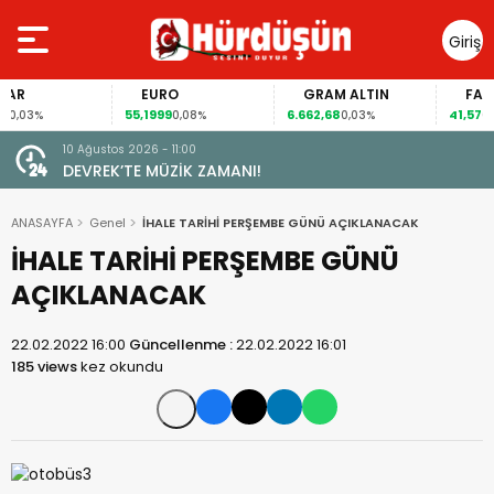
Giriş
Yap
R
EURO
GRAM ALTIN
FAİZ
55,1999
6.662,68
41,57
,03%
0,08%
0,03%
0,65
026 - 11:00
10 Ağustos 2026 - 10:5
E MÜZİK ZAMANI!
800 BİNİ AŞTI…
ANASAYFA
Genel
İHALE TARİHİ PERŞEMBE GÜNÜ AÇIKLANACAK
İHALE TARİHİ PERŞEMBE GÜNÜ
AÇIKLANACAK
22.02.2022 16:00
Güncellenme :
22.02.2022 16:01
185 views
kez okundu