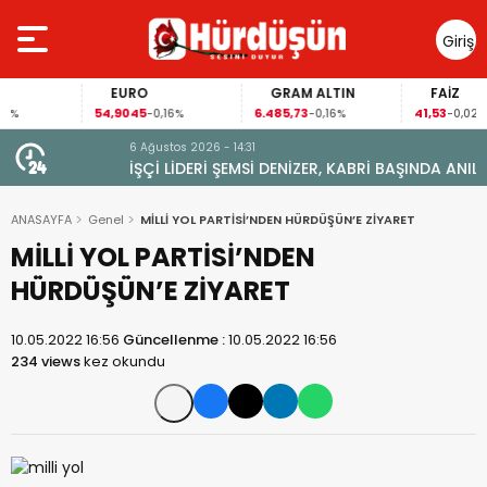
Giriş
Yap
EURO
GRAM ALTIN
FAİZ
54,9045
6.485,73
41,53
-0,16%
-0,16%
-0,02%
6 Ağustos 2026 - 14:31
İŞÇİ LİDERİ ŞEMSİ DENİZER, KABRİ BAŞINDA ANILDI
ANASAYFA
Genel
MİLLİ YOL PARTİSİ’NDEN HÜRDÜŞÜN’E ZİYARET
MİLLİ YOL PARTİSİ’NDEN
HÜRDÜŞÜN’E ZİYARET
10.05.2022 16:56
Güncellenme :
10.05.2022 16:56
234 views
kez okundu