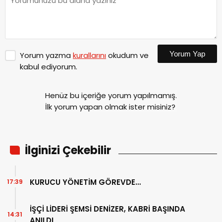
Yorum Yap
Yorum yazma
kurallarını
okudum ve
kabul ediyorum.
Henüz bu içeriğe yorum yapılmamış.
İlk yorum yapan olmak ister misiniz?
İlginizi Çekebilir
KURUCU YÖNETİM GÖREVDE…
17:39
İŞÇİ LİDERİ ŞEMSİ DENİZER, KABRİ BAŞINDA
14:31
ANILDI