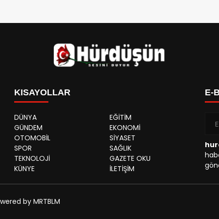
KISAYOLLAR
E-
DÜNYA
EĞİTİM
GÜNDEM
EKONOMİ
OTOMOBİL
SİYASET
hur
SPOR
SAĞLIK
habe
TEKNOLOJİ
GAZETE OKU
gönd
KÜNYE
İLETİŞİM
 Powered by MRTBLM