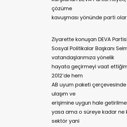
çözüme
kavuşması yönünde parti olarak
Ziyarette konuşan DEVA Partis
Sosyal Politikalar Başkanı Selm
vatandaşlarımıza yönelik
hayata geçirmeyi vaat ettiğim
2012’de hem
AB uyum paketi çerçevesinde b
ulaşım ve
erişimine uygun hale getirilmesi i
yasa ama o süreye kadar ne k
sektör yani