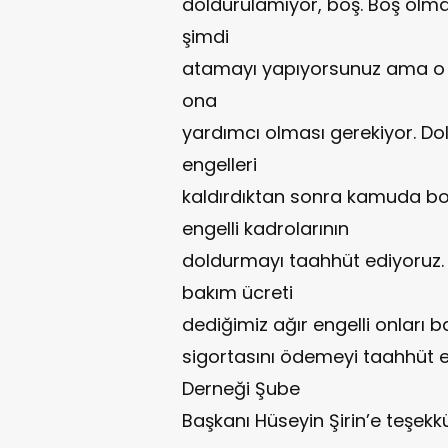
doldurulamıyor, boş. Boş olmasın
şimdi
atamayı yapıyorsunuz ama o ins
ona
yardımcı olması gerekiyor. Dol
engelleri
kaldırdıktan sonra kamuda bo
engelli kadrolarının
doldurmayı taahhüt ediyoruz
bakım ücreti
dediğimiz ağır engelli onları 
sigortasını ödemeyi taahhüt ed
Derneği Şube
Başkanı Hüseyin Şirin’e teşek