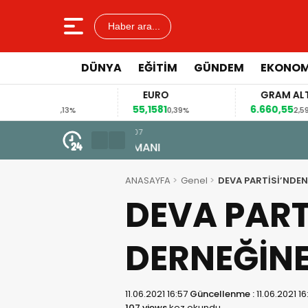
Haber ara...
DÜNYA
EĞİTİM
GÜNDEM
EKONOM
AR
EURO
GRAM ALTIN
98
55,1581
6.660,55
0,13%
0,39%
2,59%
6 Ağustos 2026 - 17:39
KURUCU YÖNETİM GÖREVDE…
ANASAYFA
Genel
DEVA PARTİSİ’NDEN
DEVA PART
DERNEĞİNE
11.06.2021 16:57
Güncellenme :
11.06.2021 16
107 views
kez okundu