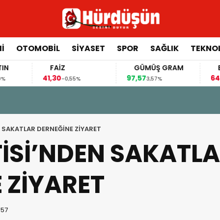
İ
OTOMOBİL
SİYASET
SPOR
SAĞLIK
TEKNO
FAİZ
GÜMÜŞ GRAM
BITCOIN
41,30
97,57
64.902,00
-0,55%
3,57%
-
 SAKATLAR DERNEĞİNE ZİYARET
İSİ’NDEN SAKATL
 ZİYARET
:57