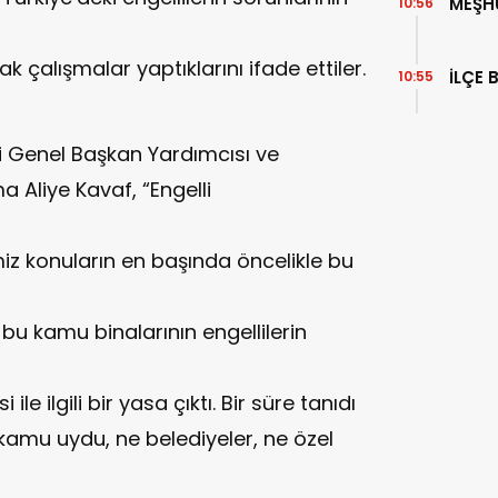
MEŞH
10:56
 çalışmalar yaptıklarını ifade ettiler.
İLÇE 
10:55
i Genel Başkan Yardımcısı ve
a Aliye Kavaf, “Engelli
iz konuların en başında öncelikle bu
u kamu binalarının engellilerin
le ilgili bir yasa çıktı. Bir süre tanıdı
amu uydu, ne belediyeler, ne özel