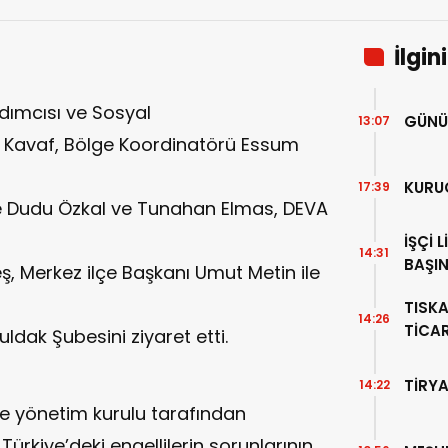
İlgin
dımcısı ve Sosyal
GÜNÜ
13:07
ye Kavaf, Bölge Koordinatörü Essum
KURU
17:39
ce Dudu Özkal ve Tunahan Elmas, DEVA
İŞÇİ 
14:31
BAŞIN
eş, Merkez ilçe Başkanı Umut Metin ile
TISK
14:26
TİCA
ldak Şubesini ziyaret etti.
TİRYA
14:22
ve yönetim kurulu tarafından
Türkiye’deki engellilerin sorunlarının