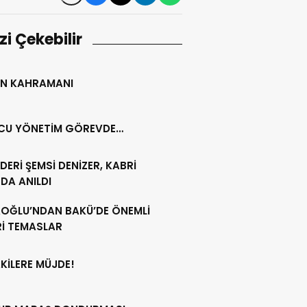
izi Çekebilir
N KAHRAMANI
CU YÖNETİM GÖREVDE…
LİDERİ ŞEMSİ DENİZER, KABRİ
DA ANILDI
AOĞLU’NDAN BAKÜ’DE ÖNEMLİ
Rİ TEMASLAR
KİLERE MÜJDE!