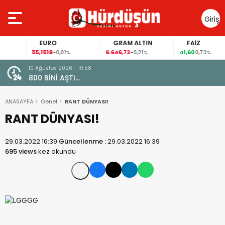
Giriş
Yap
EURO
GRAM ALTIN
FAİZ
55,1518
6.646,73
41,60
-0,01%
-0,21%
0,73%
10 Ağustos 2026 - 10:58
800 BİNİ AŞTI…
ANASAYFA
Genel
RANT DÜNYASI!
RANT DÜNYASI!
29.03.2022 16:39
Güncellenme :
29.03.2022 16:39
695 views
kez okundu