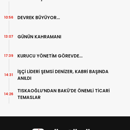
DEVREK BÜYÜYOR…
10:56
GÜNÜN KAHRAMANI
13:07
KURUCU YÖNETİM GÖREVDE…
17:39
İŞÇİ LİDERİ ŞEMSİ DENİZER, KABRİ BAŞINDA
14:31
ANILDI
TISKAOĞLU’NDAN BAKÜ’DE ÖNEMLİ TİCARİ
14:26
TEMASLAR