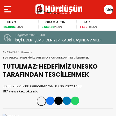
Giriş
Yap
EURO
GRAM ALTIN
FAİZ
55,1896
6.660,55
41,30
0,45%
2,59%
-0,55%
6 Ağustos 2026 - 14:31
İŞÇİ LİDERİ ŞEMSİ DENİZER, KABRİ BAŞINDA ANILDI
ANASAYFA
Genel
TUTULMAZ: HEDEFİMİZ UNESKO TARAFINDAN TESCİLLENMEK
TUTULMAZ: HEDEFİMİZ UNESKO
TARAFINDAN TESCİLLENMEK
06.06.2022 17:06
Güncellenme :
07.06.2022 17:08
167 views
kez okundu