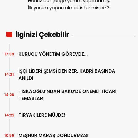
Henüz bu içeriğe yorum yapılmamış.
İlk yorum yapan olmak ister misiniz?
İlginizi Çekebilir
KURUCU YÖNETİM GÖREVDE…
17:39
İŞÇİ LİDERİ ŞEMSİ DENİZER, KABRİ BAŞINDA
14:31
ANILDI
TISKAOĞLU’NDAN BAKÜ’DE ÖNEMLİ TİCARİ
14:26
TEMASLAR
TİRYAKİLERE MÜJDE!
14:22
MEŞHUR MARAŞ DONDURMASI
10:56