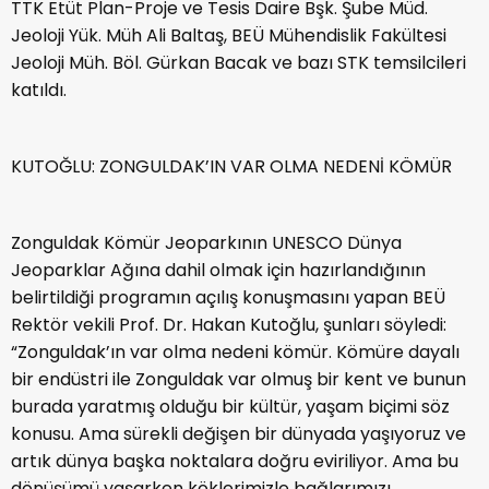
TTK Etüt Plan-Proje ve Tesis Daire Bşk. Şube Müd.
Jeoloji Yük. Müh Ali Baltaş, BEÜ Mühendislik Fakültesi
Jeoloji Müh. Böl. Gürkan Bacak ve bazı STK temsilcileri
katıldı.
KUTOĞLU: ZONGULDAK’IN VAR OLMA NEDENİ KÖMÜR
Zonguldak Kömür Jeoparkının UNESCO Dünya
Jeoparklar Ağına dahil olmak için hazırlandığının
belirtildiği programın açılış konuşmasını yapan BEÜ
Rektör vekili Prof. Dr. Hakan Kutoğlu, şunları söyledi:
“Zonguldak’ın var olma nedeni kömür. Kömüre dayalı
bir endüstri ile Zonguldak var olmuş bir kent ve bunun
burada yaratmış olduğu bir kültür, yaşam biçimi söz
konusu. Ama sürekli değişen bir dünyada yaşıyoruz ve
artık dünya başka noktalara doğru eviriliyor. Ama bu
dönüşümü yaşarken köklerimizle bağlarımızı