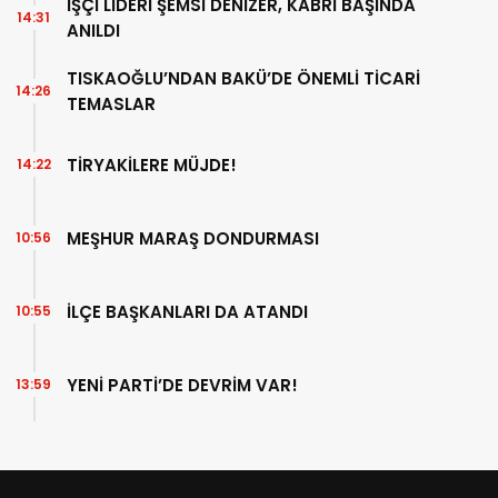
İŞÇİ LİDERİ ŞEMSİ DENİZER, KABRİ BAŞINDA
14:31
ANILDI
TISKAOĞLU’NDAN BAKÜ’DE ÖNEMLİ TİCARİ
14:26
TEMASLAR
TİRYAKİLERE MÜJDE!
14:22
MEŞHUR MARAŞ DONDURMASI
10:56
İLÇE BAŞKANLARI DA ATANDI
10:55
YENİ PARTİ’DE DEVRİM VAR!
13:59