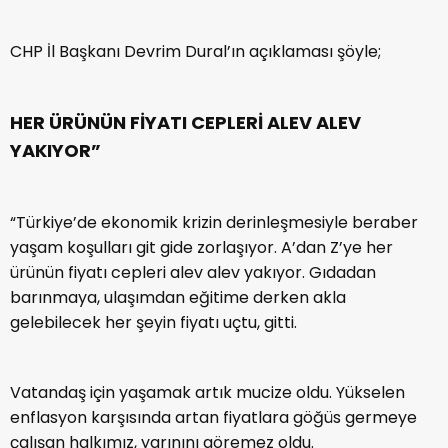
CHP İl Başkanı Devrim Dural’ın açıklaması şöyle;
HER ÜRÜNÜN F
İYATI CEPLERİ ALEV ALEV
YAKIYOR”
“Türkiye’de ekonomik krizin derinleşmesiyle beraber
yaşam koşulları git gide zorlaşıyor. A’dan Z’ye her
ürünün fiyatı cepleri alev alev yakıyor. Gıdadan
barınmaya, ulaşımdan eğitime derken akla
gelebilecek her şeyin fiyatı uçtu, gitti.
Vatandaş için yaşamak artık mucize oldu. Yükselen
enflasyon karşısında artan fiyatlara göğüs germeye
çalışan halkımız, yarınını göremez oldu.