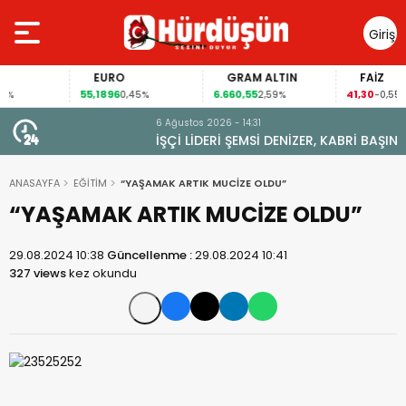
Giriş
Yap
EURO
GRAM ALTIN
FAİZ
55,1896
6.660,55
41,30
0,45%
2,59%
-0,55%
6 Ağustos 2026 - 14:31
İŞÇİ LİDERİ ŞEMSİ DENİZER, KABRİ BAŞINDA ANILDI
ANASAYFA
EĞİTİM
“YAŞAMAK ARTIK MUCİZE OLDU”
“YAŞAMAK ARTIK MUCİZE OLDU”
29.08.2024 10:38
Güncellenme :
29.08.2024 10:41
327 views
kez okundu