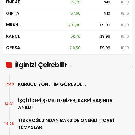
EMPAE
73,70
%10
18:10
GIPTA
67,65
%10
18:10
MRSHL
1.707,00
%9.99
18:10
KARCL
50,70
%9.98
18:10
CRFSA
210,50
%9.98
18:10
İlginizi Çekebilir
KURUCU YÖNETİM GÖREVDE…
17:39
İŞÇİ LİDERİ ŞEMSİ DENİZER, KABRİ BAŞINDA
14:31
ANILDI
TISKAOĞLU’NDAN BAKÜ’DE ÖNEMLİ TİCARİ
14:26
TEMASLAR