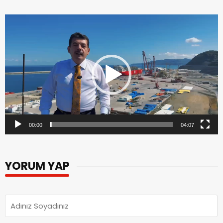
Video
oynatıcı
00:00
04:07
YORUM YAP