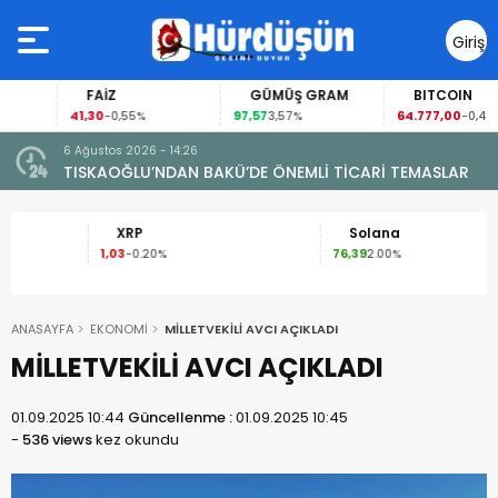
Giriş
Yap
FAİZ
GÜMÜŞ GRAM
BITCOIN
41,30
97,57
64.777,00
-0,55%
3,57%
-0,40%
6 Ağustos 2026 - 14:26
I
TISKAOĞLU’NDAN BAKÜ’DE ÖNEMLİ TİCARİ TEMASLAR
XRP
Solana
1,03
76,39
-0.20%
2.00%
ANASAYFA
EKONOMİ
MİLLETVEKİLİ AVCI AÇIKLADI
MİLLETVEKİLİ AVCI AÇIKLADI
01.09.2025 10:44
Güncellenme :
01.09.2025 10:45
-
536 views
kez okundu