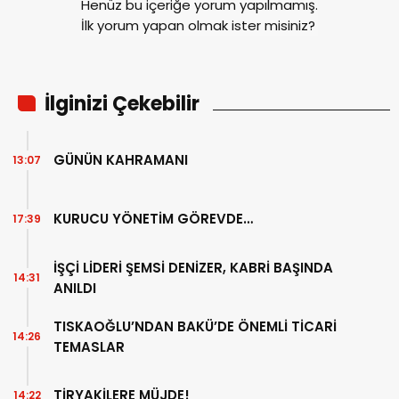
Henüz bu içeriğe yorum yapılmamış.
İlk yorum yapan olmak ister misiniz?
İlginizi Çekebilir
GÜNÜN KAHRAMANI
13:07
KURUCU YÖNETİM GÖREVDE…
17:39
İŞÇİ LİDERİ ŞEMSİ DENİZER, KABRİ BAŞINDA
14:31
ANILDI
TISKAOĞLU’NDAN BAKÜ’DE ÖNEMLİ TİCARİ
14:26
TEMASLAR
TİRYAKİLERE MÜJDE!
14:22