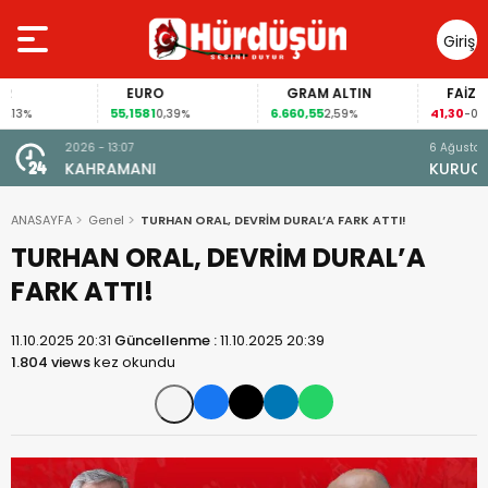
Giriş
Yap
EURO
GRAM ALTIN
FAİZ
55,1581
6.660,55
41,30
%
0,39%
2,59%
-0,55%
6 Ağustos 2026 - 17:39
KURUCU YÖNETİM GÖREVDE…
ANASAYFA
Genel
TURHAN ORAL, DEVRİM DURAL’A FARK ATTI!
TURHAN ORAL, DEVRİM DURAL’A
FARK ATTI!
11.10.2025 20:31
Güncellenme :
11.10.2025 20:39
1.804 views
kez okundu